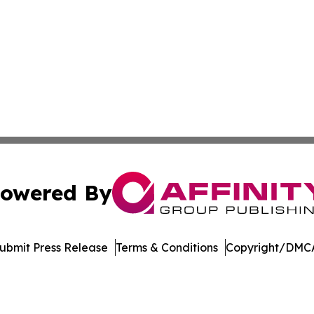
owered By
ubmit Press Release
Terms & Conditions
Copyright/DMCA
 dba Affinity Group Publishing & Delaware Entertainment I
Cookie Settings / Your Privacy Choices