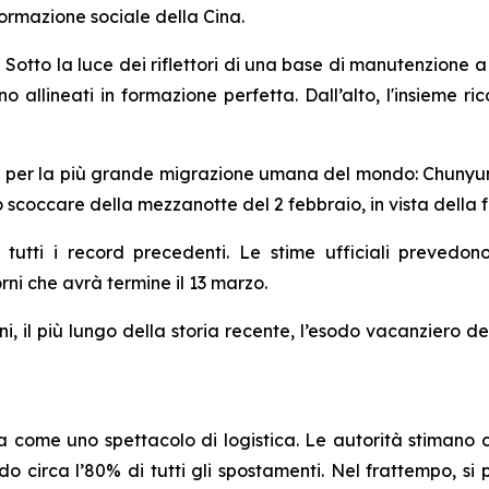
formazione sociale della Cina.
o la luce dei riflettori di una base di manutenzione a N
sono allineati in formazione perfetta. Dall’alto, l'insieme r
ina per la più grande migrazione umana del mondo: Chunyun.
lo scoccare della mezzanotte del 2 febbraio, in vista della 
tti i record precedenti. Le stime ufficiali prevedono 
rni che avrà termine il 13 marzo.
i, il più lungo della storia recente, l’esodo vacanziero de
a come uno spettacolo di logistica. Le autorità stimano
circa l’80% di tutti gli spostamenti. Nel frattempo, si p