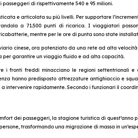
i passeggeri di rispettivamente 540 e 95 milioni.
ticata e articolata su più livelli. Per supportare l’incremento
tandola a 71.500 punti di ricarica. I viaggiatori poss
icabatterie, mentre per le ore di punta sono state installa
viario cinese, ora potenziato da una rete ad alta velocità 
a per garantire un viaggio fluido e ad alta capacità.
re i fronti freddi minacciano le regioni settentrionali e
enza hanno predisposto attrezzature antighiaccio e squad
onti a intervenire rapidamente. Secondo i funzionari il co
mfort dei passeggeri, la stagione turistica di quest’anno
i persone, trasformando una migrazione di massa in un’esp