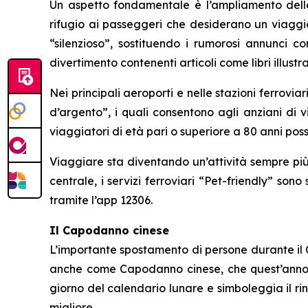
Un aspetto fondamentale è l’ampliamento delle “
rifugio ai passeggeri che desiderano un viaggio
“silenzioso”, sostituendo i rumorosi annunci co
divertimento contenenti articoli come libri illustr
Nei principali aeroporti e nelle stazioni ferrovia
d’argento”, i quali consentono agli anziani di v
viaggiatori di età pari o superiore a 80 anni poss
Viaggiare sta diventando un’attività sempre più
centrale, i servizi ferroviari “Pet-friendly” son
tramite l’app 12306.
Il Capodanno cinese
L’importante spostamento di persone durante il C
anche come Capodanno cinese, che quest’anno cad
giorno del calendario lunare e simboleggia il ri
migliore.