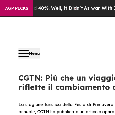
und 40%. Well, it Didn’t
As war With Iran Drove
AGP PICKS
Menu
CGTN: Più che un viaggio
riflette il cambiamento 
La stagione turistica della Festa di Primavera 2
annuale, CGTN ha pubblicato un articolo approfo