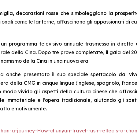
miglia, decorazioni rosse che simboleggiano la prosperit
ionali come le lanterne, affascinano gli appassionati di cu
, un programma televisivo annuale trasmesso in diretta
lturale della Cina. Dopo tre prove completate, il gala del
 dinamismo della Cina in una nuova era.
a anche presentato il suo speciale spettacolo dal vi
ra della CMG in cinque lingue (inglese, spagnolo, francese
n modo vivido gli aspetti della cultura cinese che affasci
ale immateriale e l’opera tradizionale, aiutando gli sp
ntatto emotivamente.
han-a-journey-How-chunyun-travel-rush-reflects-a-cha