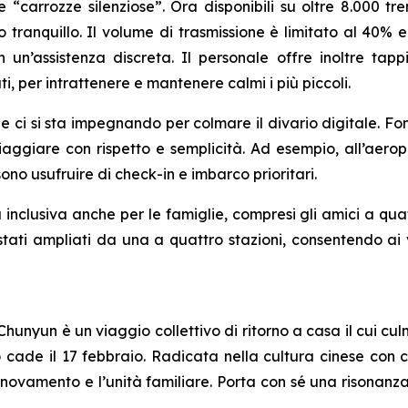
carrozze silenziose”. Ora disponibili su oltre 8.000 tre
 tranquillo. Il volume di trasmissione è limitato al 40% e
n un’assistenza discreta. Il personale offre inoltre tap
ati, per intrattenere e mantenere calmi i più piccoli.
rie ci si sta impegnando per colmare il divario digitale. F
iaggiare con rispetto e semplicità. Ad esempio, all’aeropo
ono usufruire di check-in e imbarco prioritari.
 inclusiva anche per le famiglie, compresi gli amici a qua
o stati ampliati da una a quattro stazioni, consentendo ai 
hunyun è un viaggio collettivo di ritorno a casa il cui cu
e il 17 febbraio. Radicata nella cultura cinese con cele
nnovamento e l’unità familiare. Porta con sé una risonanz