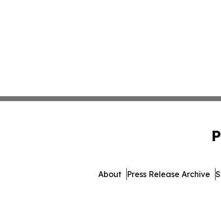
P
About
Press Release Archive
S
© 1995-2026 Newsmatics Inc.